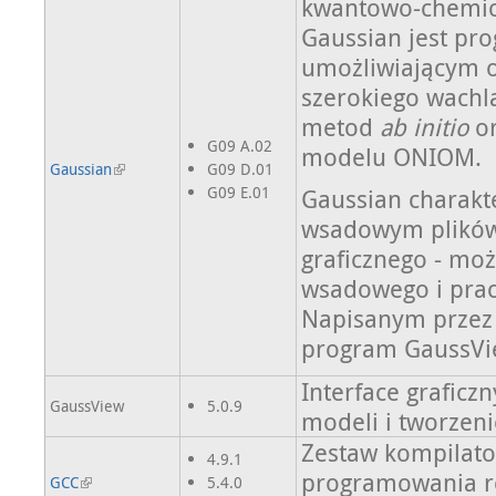
kwantowo-chemic
Gaussian jest p
umożliwiającym o
szerokiego wach
metod
ab initio
or
G09 A.02
modelu ONIOM.
Gaussian
G09 D.01
G09 E.01
Gaussian charakt
wsadowym plików 
graficznego - moż
wsadowego i prac
Napisanym przez 
program GaussV
Interface grafic
GaussView
5.0.9
modeli i tworzen
Zestaw kompilato
4.9.1
programowania r
GCC
5.4.0