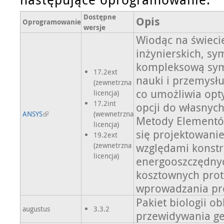
Dostępne
Opis
Oprogramowanie
wersje
Wiodąc na świecie
inżynierskich, sym
kompleksową symu
17.2ext
nauki i przemysłu
(zewnetrzna
co umożliwia op
licencja)
17.2int
opcji do własnych
ANSYS
(wewnetrzna
Metody Elementó
licencja)
się projektowani
19.2ext
(zewnetrzna
względami konstr
licencja)
energooszczędnych
kosztownych prot
wprowadzania pr
Pakiet biologii o
augustus
3.3.2
przewidywania g