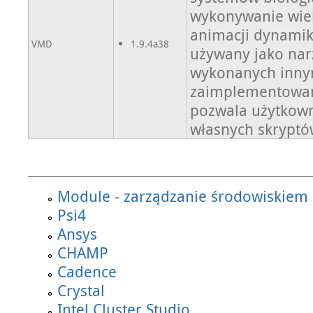
wykonywanie wiel
animacji dynamik
VMD
1.9.4a38
używany jako narz
wykonanych innym
zaimplementowane
pozwala użytkown
własnych skrypt
Module - zarządzanie środowiskiem a
Psi4
Ansys
CHAMP
Cadence
Crystal
Intel Cluster Studio