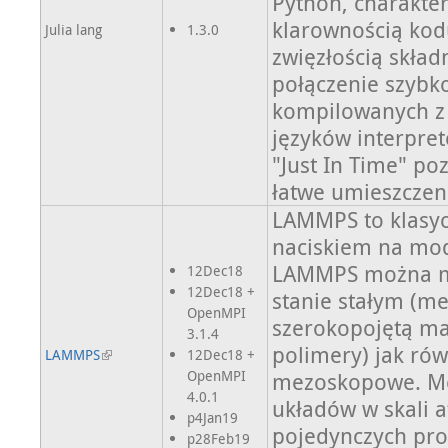
Python, charakter
klarownością kodu
Julia lang
1.3.0
zwięzłością skład
połączenie szybko
kompilowanych z p
języków interpret
"Just In Time" po
łatwe umieszczen
LAMMPS to klasyc
naciskiem na mo
LAMMPS można m
12Dec18
12Dec18 +
stanie stałym (me
OpenMPI
szerokopojętą ma
3.1.4
polimery) jak rów
LAMMPS
12Dec18 +
OpenMPI
mezoskopowe. Mo
4.0.1
układów w skali 
p4Jan19
pojedynczych pro
p28Feb19