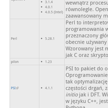
wewnątrz procesu
3.1.4
4.0.1
równolegle. Open
4.0.5 (Intel)
zaawansowany m
Perl to interpret
programowania w
przeznaczony głó
Perl
5.28.1
obecnie używany 
Wzorowany jest m.
jak C oraz skrypto
pilon
1.23
PSI to pakiet do
Oprogramowanie 
tak optymalizację
częstości drgań
PSI
4.1.1
initio
jak i DFT. W
w języku C++, jes
Pythona.