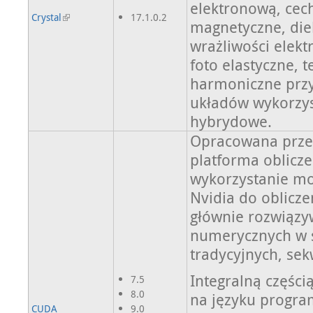
elektronową, cech
Crystal
17.1.0.2
magnetyczne, diel
wrażliwości elekt
foto elastyczne,
harmoniczne przyb
układów wykorzy
hybrydowe.
Opracowana przez
platforma oblicz
wykorzystanie moc
Nvidia do oblicze
głównie rozwiąz
numerycznych w s
tradycyjnych, se
Integralną części
7.5
8.0
na języku progr
CUDA
9.0