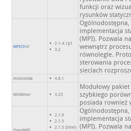
funkcji oraz wizu
rysunków statyczn
Ogólnodostępna,
implementacja st
(MPI). Pozwala n
2-1.4.1p1
wewnątrz procesu
MPICH
3.2
równolegle. Prot
sterowania proce
sieciach rozpros
miniconda
4.8.1
Modułowy pakiet b
szybkiego porówn
MUMmer
3.23
posiada rownież w
Ogólnodostępna,
2.1.0
implementacja st
2.1.5
(MPI). Pozwala n
2.1.5 (Intel)
OpenMPI