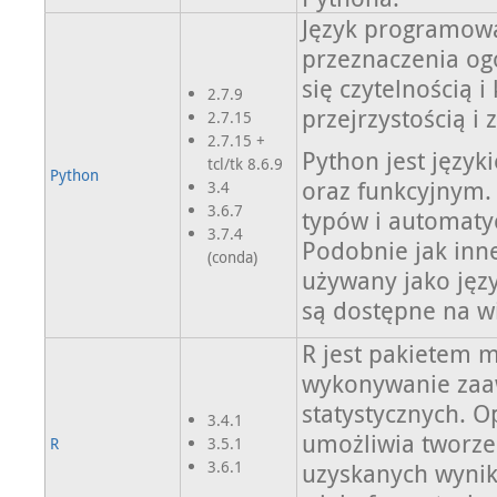
Język programow
przeznaczenia og
się czytelnością 
2.7.9
przejrzystością i 
2.7.15
2.7.15 +
Python jest języ
tcl/tk 8.6.9
Python
oraz funkcyjnym.
3.4
3.6.7
typów i automaty
3.7.4
Podobnie jak inne
(conda)
używany jako jęz
są dostępne na w
R jest pakietem
wykonywanie zaa
statystycznych. 
3.4.1
umożliwia tworz
R
3.5.1
3.6.1
uzyskanych wynik