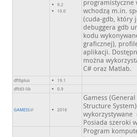
programistyczne 
9.2
wchodzą m.in. sp
10.0
(cuda-gdb, który 
debuggera gdb um
kodu wykonywaneg
graficznej), prof
aplikacji. Dostępn
można wykorzystać
C# oraz Matlab.
dftbplus
19.1
dftd3-lib
0.9
Gamess (General 
Structure Syste
GAMESS
2016
wykorzystywane 
Posiada szeroki 
Program kompute