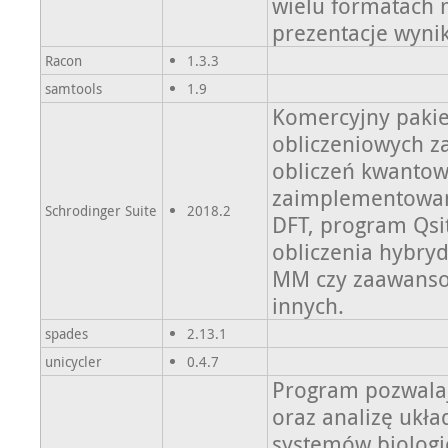
wielu formatach m
prezentacje wyni
Racon
1.3.3
samtools
1.9
Komercyjny pakie
obliczeniowych z
obliczeń kwantow
zaimplementowan
Schrodinger Suite
2018.2
DFT, program Qsi
obliczenia hybr
MM czy zaawansow
innych.
spades
2.13.1
unicycler
0.4.7
Program pozwalaj
oraz analizę ukł
systemów biologi