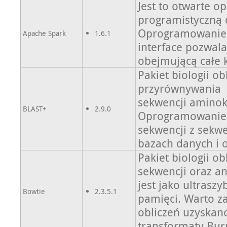
Jest to otwarte 
programistyczną 
Oprogramowanie 
Apache Spark
1.6.1
interface pozwal
obejmującą całe k
Pakiet biologii o
przyrównywania
sekwencji aminok
BLAST+
2.9.0
Oprogramowanie 
sekwencji z sekw
bazach danych i 
Pakiet biologii o
sekwencji oraz an
jest jako ultrasz
Bowtie
2.3.5.1
pamięci. Warto za
obliczeń uzyskan
transformaty Bu