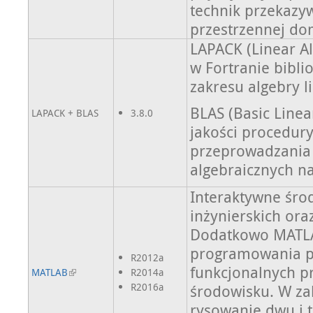
technik przekazy
przestrzennej do
LAPACK (Linear A
w Fortranie bibl
zakresu algebry l
BLAS (Basic Line
LAPACK + BLAS
3.8.0
jakości procedur
przeprowadzania
algebraicznych n
Interaktywne śro
inżynierskich or
Dodatkowo MATLA
programowania po
R2012a
funkcjonalnych p
MATLAB
R2014a
R2016a
środowisku. W za
rysowanie dwu i