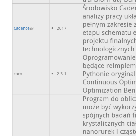
Środowisko Caden
analizy pracy uk
pełnym zakresie 
Cadence
2017
etapu schematu e
projektu finalny
technologicznych
Oprogramowanie 
będące reimpleme
Pythonie orygina
coco
2.3.1
Continuous Optim
Optimization Be
Program do obli
może być wykorz
spójnych badań f
krystalicznych ci
nanorurek i cząst