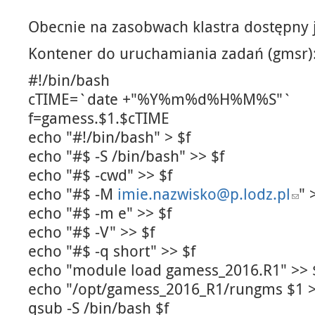
Obecnie na zasobwach klastra dostępny 
Kontener do uruchamiania zadań (gmsr)
#!/bin/bash
cTIME=`date +"%Y%m%d%H%M%S"`
f=gamess.$1.$cTIME
echo "#!/bin/bash" > $f
echo "#$ -S /bin/bash" >> $f
echo "#$ -cwd" >> $f
echo "#$ -M
imie.nazwisko@p.lodz.pl
" 
echo "#$ -m e" >> $f
echo "#$ -V" >> $f
echo "#$ -q short" >> $f
echo "module load gamess_2016.R1" >> 
echo "/opt/gamess_2016_R1/rungms $1 >&
qsub -S /bin/bash $f